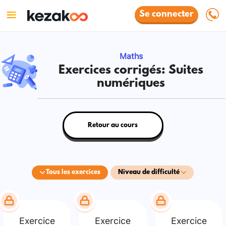
Se connecter
Maths
Exercices corrigés: Suites
numériques
Retour au cours
Tous les exercices
Niveau de difficulté
Exercice
Exercice
Exercice