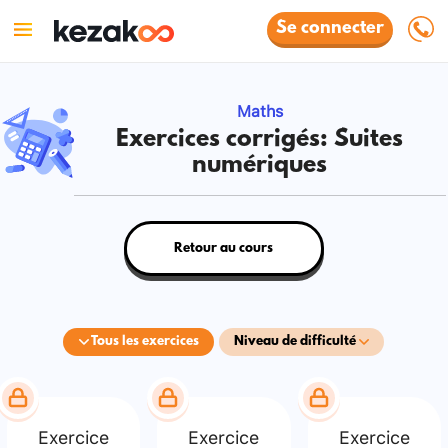
Se connecter
Maths
Exercices corrigés: Suites
numériques
Retour au cours
Tous les exercices
Niveau de difficulté
Exercice
Exercice
Exercice