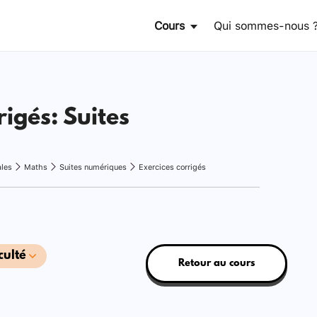
Cours
Qui sommes-nous 
rigés: Suites
ales
Maths
Suites numériques
Exercices corrigés
culté
Retour au cours