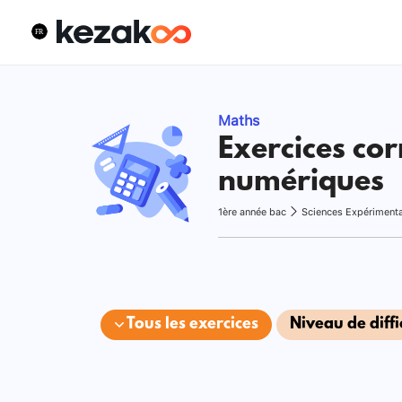
Maths
Exercices cor
numériques
1ère année bac
Sciences Expériment
Tous les exercices
Niveau de diffi