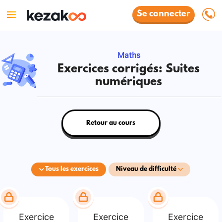
Se connecter
Maths
Exercices corrigés: Suites
numériques
Retour au cours
Tous les exercices
Niveau de difficulté
Exercice
Exercice
Exercice