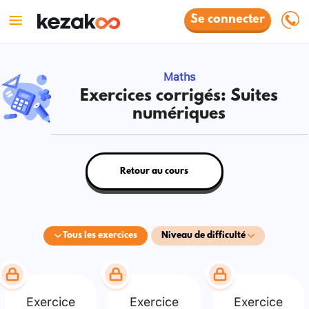
Se connecter
Maths
Exercices corrigés: Suites
numériques
Retour au cours
Tous les exercices
Niveau de difficulté
Exercice
Exercice
Exercice