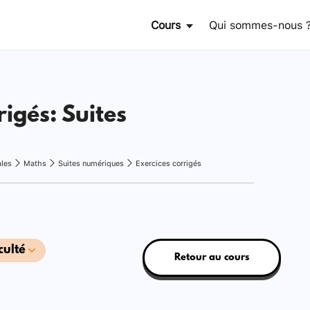
Cours
Qui sommes-nous 
rigés: Suites
ales
Maths
Suites numériques
Exercices corrigés
culté
Retour au cours