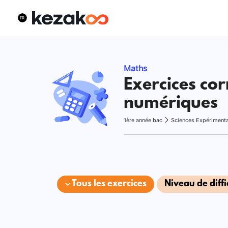
Maths
Exercices cor
numériques
1ère année bac
Sciences Expériment
Tous les exercices
Niveau de diffi