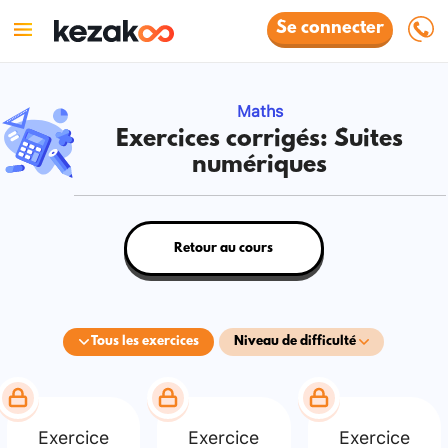
Se connecter
Maths
Exercices corrigés: Suites
numériques
Retour au cours
Tous les exercices
Niveau de difficulté
Exercice
Exercice
Exercice