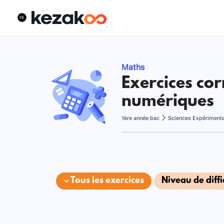
Maths
Exercices cor
numériques
1ère année bac
Sciences Expériment
Tous les exercices
Niveau de diffi