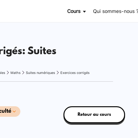
Cours
Qui sommes-nous 
rigés: Suites
ales
Maths
Suites numériques
Exercices corrigés
culté
Retour au cours