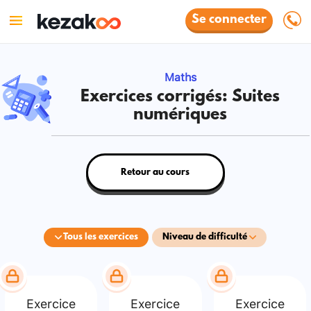
Se connecter
Maths
Exercices corrigés: Suites
numériques
Retour au cours
Tous les exercices
Niveau de difficulté
Exercice
Exercice
Exercice