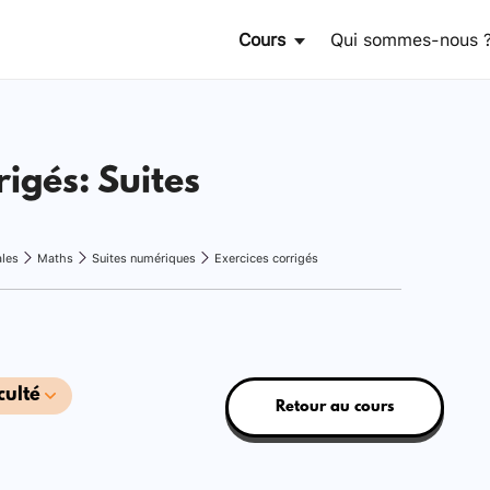
Cours
Qui sommes-nous 
rigés: Suites
ales
Maths
Suites numériques
Exercices corrigés
culté
Retour au cours