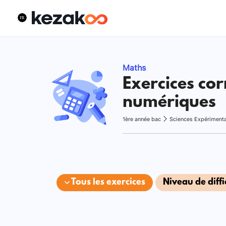
Maths
Exercices cor
numériques
1ère année bac
Sciences Expériment
Tous les exercices
Niveau de diffi