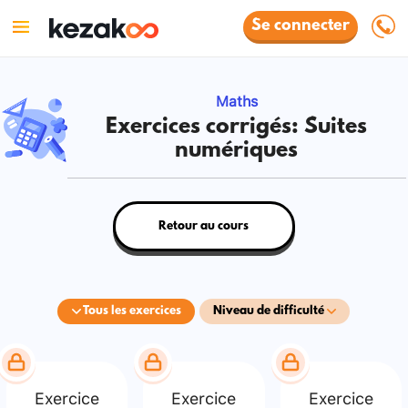
Se connecter
Maths
Exercices corrigés: Suites
numériques
Retour au cours
Tous les exercices
Niveau de difficulté
Exercice
Exercice
Exercice