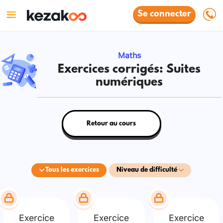
Se connecter
Maths
Exercices corrigés: Suites
numériques
Retour au cours
Tous les exercices
Niveau de difficulté
Exercice
Exercice
Exercice