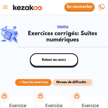
Se connecter
Maths
Exercices corrigés: Suites
numériques
Retour au cours
Tous les exercices
Niveau de difficulté
Exercice
Exercice
Exercice