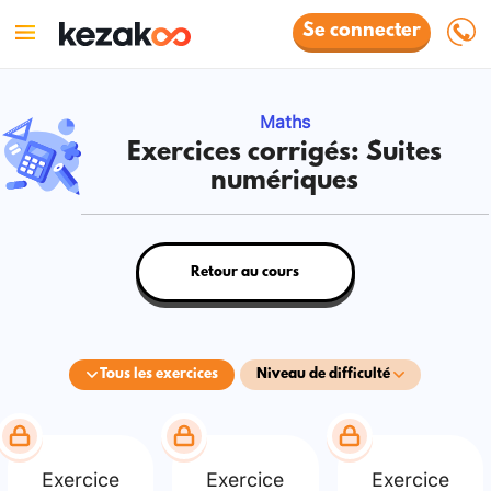
Se connecter
Maths
Exercices corrigés: Suites
numériques
Retour au cours
Tous les exercices
Niveau de difficulté
Exercice
Exercice
Exercice