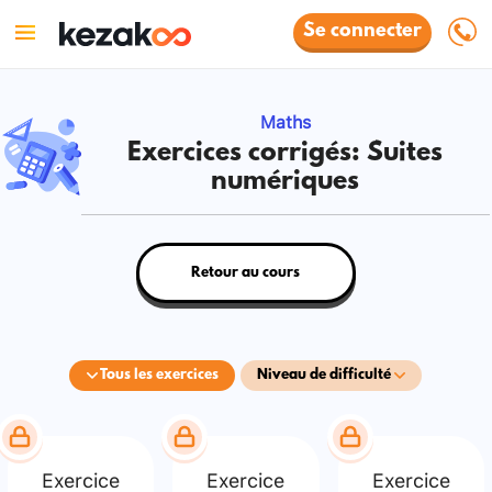
Se connecter
Maths
Exercices corrigés: Suites
numériques
Retour au cours
Tous les exercices
Niveau de difficulté
Exercice
Exercice
Exercice