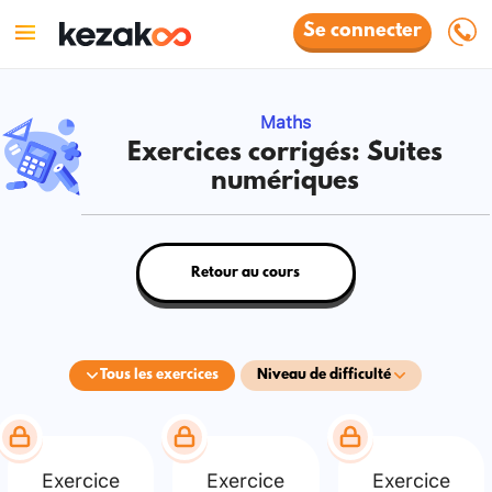
Se connecter
Maths
Exercices corrigés: Suites
numériques
Retour au cours
Tous les exercices
Niveau de difficulté
Exercice
Exercice
Exercice