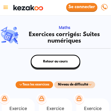
Se connecter
Maths
Exercices corrigés: Suites
numériques
Retour au cours
Tous les exercices
Niveau de difficulté
Exercice
Exercice
Exercice