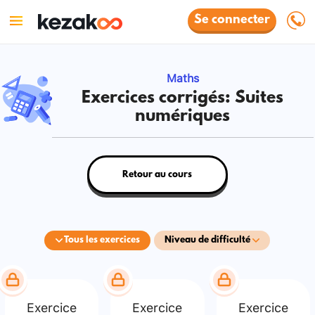
Se connecter
Maths
Exercices corrigés: Suites
numériques
Retour au cours
Tous les exercices
Niveau de difficulté
Exercice
Exercice
Exercice