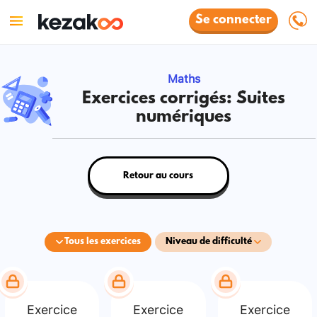
Se connecter
Maths
Exercices corrigés: Suites
numériques
Retour au cours
Tous les exercices
Niveau de difficulté
Exercice
Exercice
Exercice