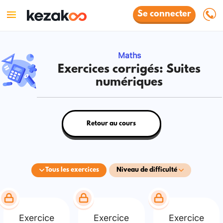
Se connecter
Maths
Exercices corrigés: Suites
numériques
Retour au cours
Tous les exercices
Niveau de difficulté
Exercice
Exercice
Exercice