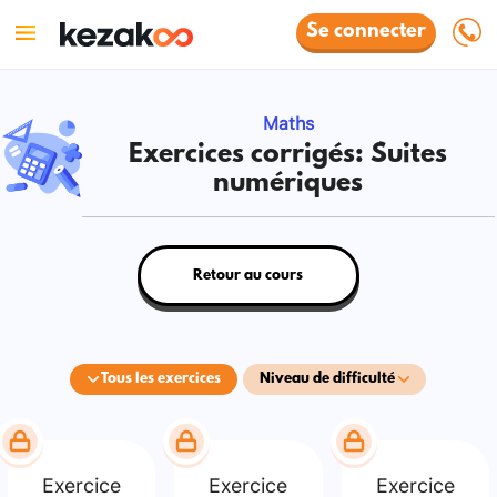
Se connecter
Maths
Exercices corrigés: Suites
numériques
Retour au cours
Tous les exercices
Niveau de difficulté
Exercice
Exercice
Exercice