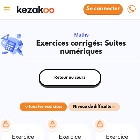
Se connecter
Maths
Exercices corrigés: Suites
numériques
Retour au cours
Tous les exercices
Niveau de difficulté
Exercice
Exercice
Exercice