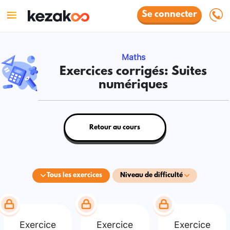
Se connecter
Maths
Exercices corrigés: Suites
numériques
Retour au cours
Tous les exercices
Niveau de difficulté
Exercice
Exercice
Exercice