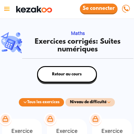
Se connecter
Maths
Exercices corrigés: Suites
numériques
Retour au cours
Tous les exercices
Niveau de difficulté
Exercice
Exercice
Exercice