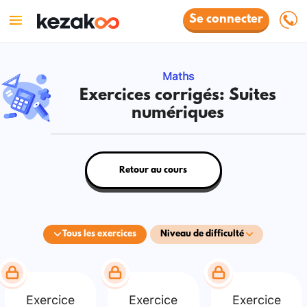
Se connecter
Maths
Exercices corrigés: Suites
numériques
Retour au cours
Tous les exercices
Niveau de difficulté
Exercice
Exercice
Exercice