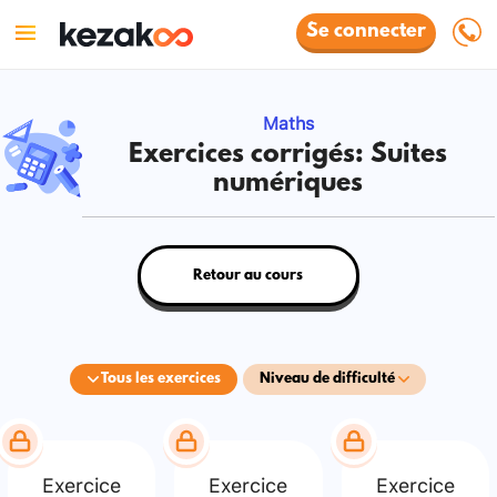
Se connecter
Maths
Exercices corrigés: Suites
numériques
Retour au cours
Tous les exercices
Niveau de difficulté
Exercice
Exercice
Exercice