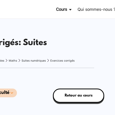
Cours
Qui sommes-nous 
rigés: Suites
ales
Maths
Suites numériques
Exercices corrigés
culté
Retour au cours