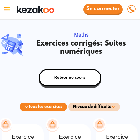
Se connecter
Maths
Exercices corrigés: Suites
numériques
Retour au cours
Tous les exercices
Niveau de difficulté
Exercice
Exercice
Exercice