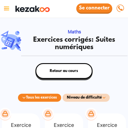
Se connecter
Maths
Exercices corrigés: Suites
numériques
Retour au cours
Tous les exercices
Niveau de difficulté
Exercice
Exercice
Exercice