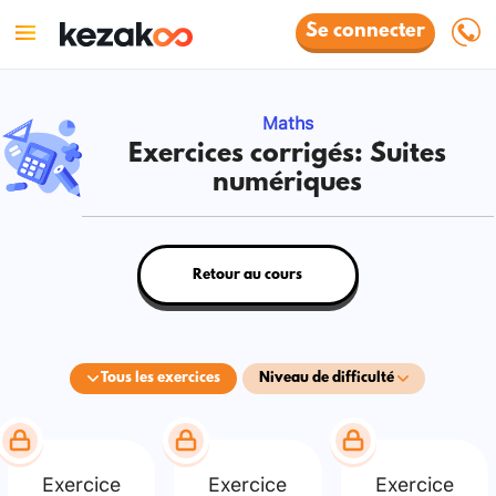
Se connecter
Maths
Exercices corrigés: Suites
numériques
Retour au cours
Tous les exercices
Niveau de difficulté
Exercice
Exercice
Exercice