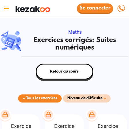
Se connecter
Maths
Exercices corrigés: Suites
numériques
Retour au cours
Tous les exercices
Niveau de difficulté
Exercice
Exercice
Exercice