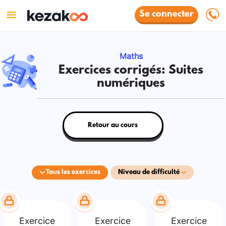
Se connecter
Maths
Exercices corrigés: Suites
numériques
Retour au cours
Tous les exercices
Niveau de difficulté
Exercice
Exercice
Exercice