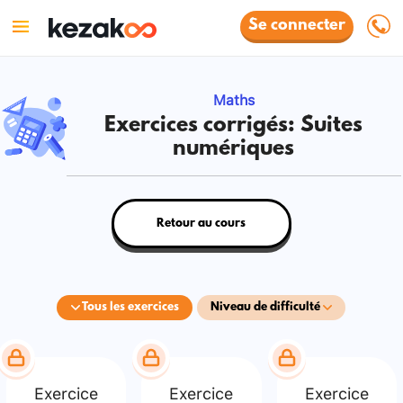
Se connecter
Maths
Exercices corrigés: Suites
numériques
Retour au cours
Tous les exercices
Niveau de difficulté
Exercice
Exercice
Exercice