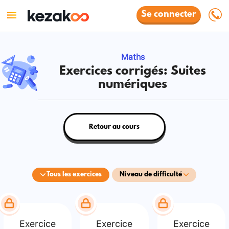
Se connecter
Maths
Exercices corrigés: Suites
numériques
Retour au cours
Tous les exercices
Niveau de difficulté
Exercice
Exercice
Exercice