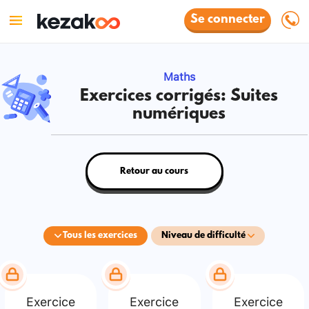
Se connecter
Maths
Exercices corrigés: Suites
numériques
Retour au cours
Tous les exercices
Niveau de difficulté
Exercice
Exercice
Exercice