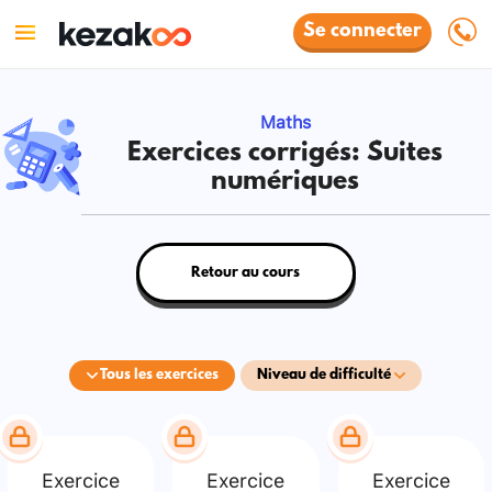
Se connecter
Maths
Exercices corrigés: Suites
numériques
Retour au cours
Tous les exercices
Niveau de difficulté
Exercice
Exercice
Exercice