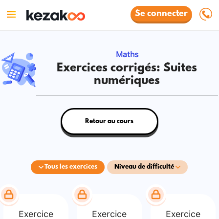
Se connecter
Maths
Exercices corrigés: Suites
numériques
Retour au cours
Tous les exercices
Niveau de difficulté
Exercice
Exercice
Exercice