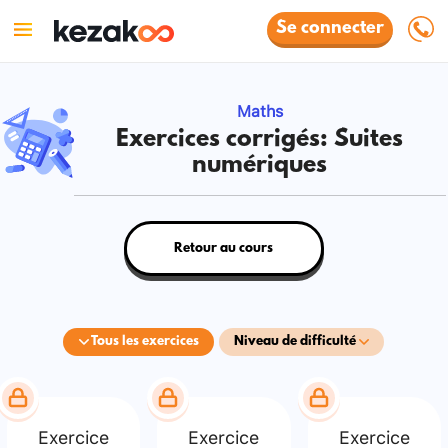
Se connecter
Maths
Exercices corrigés: Suites
numériques
Retour au cours
Tous les exercices
Niveau de difficulté
Exercice
Exercice
Exercice