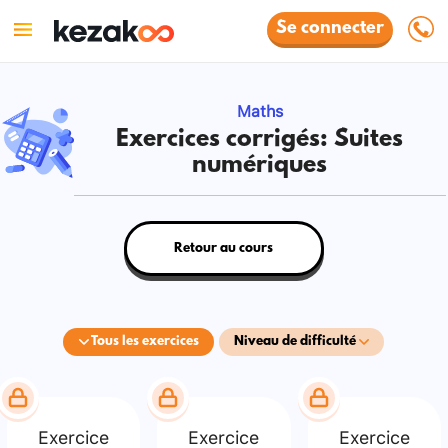
Se connecter
Maths
Exercices corrigés: Suites
numériques
Retour au cours
Tous les exercices
Niveau de difficulté
Exercice
Exercice
Exercice