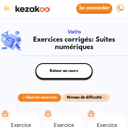
Se connecter
Maths
Exercices corrigés: Suites
numériques
Retour au cours
Tous les exercices
Niveau de difficulté
Exercice
Exercice
Exercice