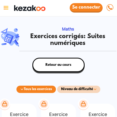
Se connecter
Maths
Exercices corrigés: Suites
numériques
Retour au cours
Tous les exercices
Niveau de difficulté
Exercice
Exercice
Exercice