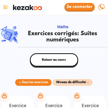
Se connecter
Maths
Exercices corrigés: Suites
numériques
Retour au cours
Tous les exercices
Niveau de difficulté
Exercice
Exercice
Exercice