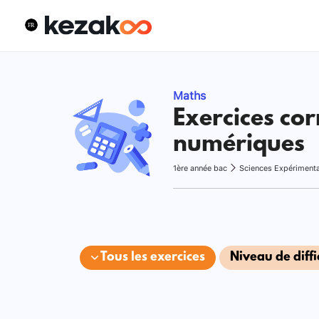
Maths
Exercices cor
numériques
1ère année bac
Sciences Expériment
Tous les exercices
Niveau de diffi