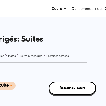
Cours
Qui sommes-nous 
rigés: Suites
ales
Maths
Suites numériques
Exercices corrigés
culté
Retour au cours