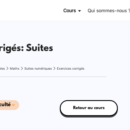
Cours
Qui sommes-nous 
rigés: Suites
ales
Maths
Suites numériques
Exercices corrigés
culté
Retour au cours