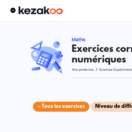
Maths
Exercices cor
numériques
1ère année bac
Sciences Expériment
Tous les exercices
Niveau de diffi