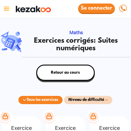
Se connecter
Maths
Exercices corrigés: Suites
numériques
Retour au cours
Tous les exercices
Niveau de difficulté
Exercice
Exercice
Exercice