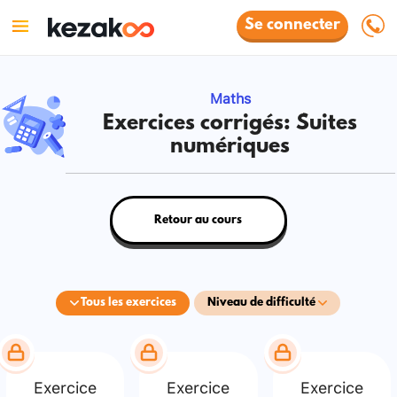
Se connecter
Maths
Exercices corrigés: Suites
numériques
Retour au cours
Tous les exercices
Niveau de difficulté
Exercice
Exercice
Exercice