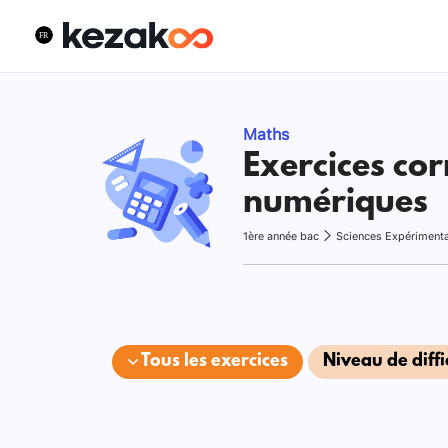
Maths
Exercices cor
numériques
1ère année bac
Sciences Expériment
Tous les exercices
Niveau de diffi