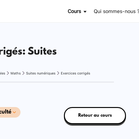
Cours
Qui sommes-nous 
rigés: Suites
ales
Maths
Suites numériques
Exercices corrigés
culté
Retour au cours