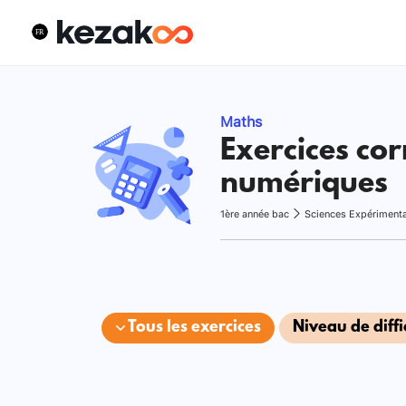
Maths
Exercices cor
numériques
1ère année bac
Sciences Expériment
Tous les exercices
Niveau de diffi