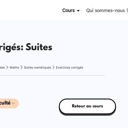
Cours
Qui sommes-nous 
rigés: Suites
ales
Maths
Suites numériques
Exercices corrigés
culté
Retour au cours