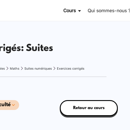
Cours
Qui sommes-nous 
rigés: Suites
ales
Maths
Suites numériques
Exercices corrigés
culté
Retour au cours