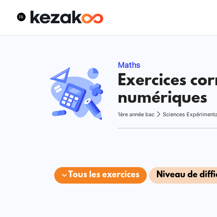
Maths
Exercices cor
numériques
1ère année bac
Sciences Expériment
Tous les exercices
Niveau de diffi