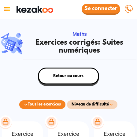
Se connecter
Maths
Exercices corrigés: Suites
numériques
Retour au cours
Tous les exercices
Niveau de difficulté
Exercice
Exercice
Exercice